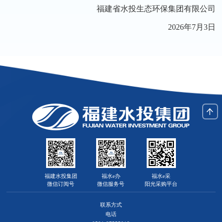
福建省水投生态环保集团有限公司
2026年7月3日
福建水投集团
福水e办
福水e采
微信订阅号
微信服务号
阳光采购平台
联系方式
电话