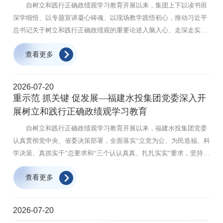
自树立和践行正确政绩观学习教育开展以来，集团上下以读书班
深学细悟、以专题宣讲凝心铸魂、以现场教学践悟初心，推动习近平
总书记关于树立和践行正确政绩观的重要论述入脑入心、走深走实。
正确的政绩观，正从笔头走进心头，从认知化为认同。 学有所
查看更多
悟，更要干有所成。即日起，我们推出“我心中的政绩观”专栏，邀请
广大党员干部职工敞开心扉，畅谈学习体会，分享“把事情干对、把好
事办实”的一线故事。让我们在真诚分享中相互启发，把正确政绩观的
2026-07-20
思想触动，转化为并肩奋斗的行动自觉。 功夫下在河道闸坝上
重示范 抓关键 促发展—福建水投集团党委深入开
工程局公司三明分公司党支部书记、经理 张剑敏 干水利这一
展树立和践行正确政绩观学习教育
行，图纸方案绘得再精美，成果落不了地、效用发挥不了，终究是纸
自树立和践行正确政绩观学习教育开展以来，福建水投集团党委
面文章。工程干得好不好，不能只看签了多少项目、完成了多少产
认真贯彻党中央、省委决策部署，全面落实“立党为公、为民造福、科
值，最终要检验的是建起来的工程安不安全、可不可靠，老百姓能不
学决策、真抓实干”总要求和“三个认认真真、扎扎实实”要求，坚持学
能实实在在用上。 施工卡壳了，我守在现场协调；征迁遇阻了，
查改一体推进，引导各级党组织和党员干部以正确政绩观筑牢干事创
我靠前推动解决。能当场解决的绝不往上推，能当天办完的绝不拖到
查看更多
业之基，为书写中国式现代化的福建篇章贡献水投力量。 一、重
第二天。每年汛期来临前，我都带着队伍把预案磨细、把物资备足，
示范、作表率，头雁领航深学笃行 集团公司党委发挥领导班
容不得半分侥幸。 盯质量、保安全、防好汛，保障项目按期交付
子“头雁效应”，以上率下示范带动，推动学习教育入脑入心。一是带
—— 这是我们干工程的本分，也是我的职责底线。功夫就得下在每一
2026-07-20
头深学细悟。集团公司党委以理论学习中心组、“第一议题”、专题读
条河道、每一座闸坝、每一段堤防上，让水利工程真正经得起历史和