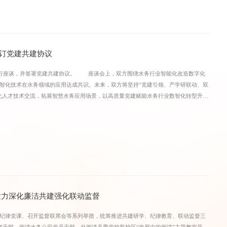
增强树立和践行正确政绩观的思想自觉、政治自觉、行动自觉。 感悟革命精神，凝
时驻地，深入了解彭湃苏区艰苦卓绝的革命斗争史实，深切体悟革命先辈依托天然溶
了一次深刻的党性教育和思想淬炼。 此次跨单位联合主题党日活动，有效搭建了政
赋能的有机统一。全体党员纷纷表示，将以此次活动为契机，牢固树立和践行正确政
订党建共建协议
省水利事业高质量发展。
行座谈，并签署党建共建协议。 座谈会上，双方围绕水务行业智能化改造数字化
智化技术在水务领域的应用达成共识。未来，双方将坚持“党建引领、产学研联动、双
化人才技术交流，拓展智慧水务应用场景，以高质量党建赋能水务行业数智化转型升
发力深化廉洁共建强化联动监督
律党课、召开监督联席会等系列举措，统筹推进共建研学、纪律教育、联动监督三
部、闽清水务公司党员干部，赴闽清县委党校新校区“发展中的闽清”主题教室开