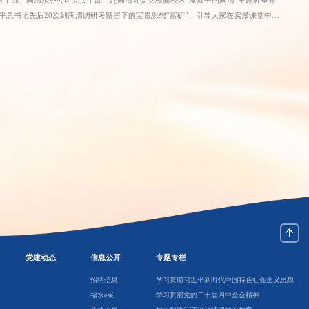
平总书记先后20次到闽清调研考察留下的宝贵思想“富矿”，引导大家在实景课堂中感
学中淬炼党性、筑牢政治忠诚，进一步拓宽监督工作思路，推动廉洁共建走深走实。
项规定 用正确政绩观引领履职担当》为题，紧扣全面从严治党工作要求和水利水
细则精神、牢固树立和自觉践行正确政绩观两大核心内容，为公司及共建单位纪检监
聚力联动监督 召开2026年上半年监督联席会议，各职能部门聚焦“规范计量收
移送共享、重点领域风险防控等关键议题开展深度研讨，交流监督工作经验、共研风险
营管理规范化。 下一步，水务发展集团纪委将持续常态化分层分类开展廉洁教育，
气正、干事创业的良好政治生态，为公司高质量发展清障护航。
党建动态
信息公开
专题专栏
招聘信息
学习贯彻习近平新时代中国特色社会主义思想
福水e采
学习贯彻党的二十届四中全会精神