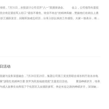
统，7月31日，水投设计公司召开“八一”双拥座谈会。 会上，公司领导向退役
充分肯定退役军人职工“退役不褪色、转业不转志”的精神风貌，赞扬他们在岗位上勇
职工踊跃发言，回顾军旅难忘经历，分享入职以来的工作感悟。大家一致表示，将永
、履职尽责，为公司发展贡献力量。 下一步，公司将常态化开展拥军宣传和互学共
进合力，切实把双拥工作成效转化为推动公司高质量发展的强大动力。
日活动
与业务深度融合，7月28日至29日，集团公司第三党支部联合省水利厅农水水电
展“汲取红色精神力量 筑牢为民造福政绩观”主题党日活动。 重温峥嵘岁月，传承
与感人故事生动再现了宁化苏区儿女踊跃参军、奔赴长征之路的峥嵘岁月，深深触动
感悟伟大长征精神、汲取奋进力量。随后，全体党员面向党旗重温入党誓词，在铿锵
引领水利事业高质量发展凝聚强大精神动力。 对标榜样精神，践行初心使命厚植情
细了解水库在防洪灌溉、民生保障、生态保护等方面的综合成效，切身感受到水利工
大家深入学习谷文昌同志扎根基层、无私奉献、一心为民的先进事迹，深刻领会榜样