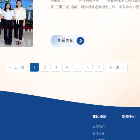
展“三重三走”活动。研学以循迹溯源为主线，深入学习习近
悟习近平总书记的为民情怀和治国理政创新实践，于溯源践
抓实纪律宣教 公司纪委书记以《以严实作风践行中央八
务工作实际，重点围绕深入贯彻落实中央八项规定及其实施
察干部、闽清水务公司党员干部讲授专题纪律教育党课。 
查看更多
费管理”专项监督工作，围绕内外监督贯通协同、问题线索
防控举措，同向发力、一体推进，以精准监督推动公司经
巩固拓展联学共建成效，完善联动监督机制，持续涵养风清
上一页
1
2
3
4
5
6
7
下一页
<<
>>
集团概况
新闻中心
集团简介
集团文化