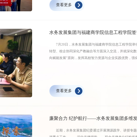
查看更多
精神的核心内涵，进一步树牢宗旨意识、厚植为民情怀，
聚奋进力量担当作为。党员们前往中共彭湃县苏维埃政府临
洞坚守革命阵地、扎根群众、浴血奋战的革命精神，接受
企党建联建的交流平台，实现了红色铸魂、榜样引路、实践
水务发展集团与福建商学院信息工程学院签
绩观，切实把学习成效转化为干事创业的实际行动，助力我
7月20日，水务发展集团与福建商学院信息工程学院举
转型、校企协同深化产教融合等方面深入交流，并就深化数
向赋能发展”原则，发挥高校智力资源与企业实践优势，强
级。
查看更多
廉聚合力 纪护航行——水务发展集团多维
近期，水务发展集团纪委通过开展溯源践学、讲授专题纪
项重点工作。 深化共建研学 联合共建单位纪检监察干