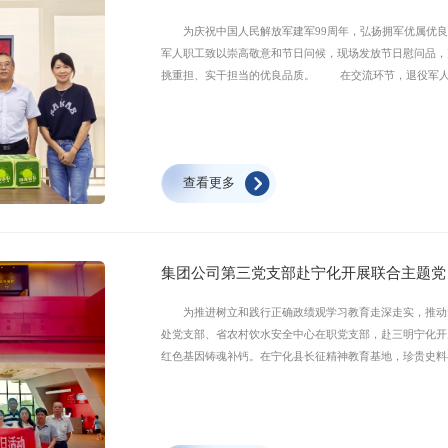
为庆祝中国人民解放军建军99周年，弘扬拥军优属优良传
军人职工致以崇高敬意和节日问候，现场发放节日慰问品，
挑重担、实干担当的优良品质。 在交流环节，退役军人
葆军人本色，继续发扬不怕苦、敢攻坚的作风，立足岗位
建活动，积极汲取人民军队优良作风，凝聚全体职工干事奋
查看更多
集团公司第三党支部赴宁化开展联合主题党
为推进树立和践行正确政绩观学习教育走深走实，推动党建
处党支部、省农村饮水安全中心在职党支部，赴三明宁化开
红色基因铸魂补钙。在宁化县长征精神教育基地，珍贵史料
在场党员。大家驻足聆听、细致研读，在厚重的红色历史中
誓言中进一步坚定听党话、跟党走的信念，为高质量党建
怀。党员们来到谷文昌同志在宁化主持建设的隆陂水库，详
程造福百姓、助力乡村振兴的重要作用。在谷文昌纪念园，