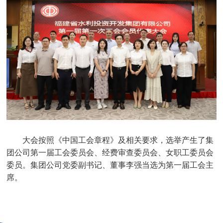
大会按照《中国工会章程》及相关要求，选举产生了集
团公司第一届工会委员会、经费审查委员会、女职工委员会
委员。集团公司党委副书记、董事李强当选为第一届工会主
席。