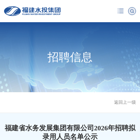
招聘信息
返回上一级
福建省水务发展集团有限公司2026年招聘拟
录用人员名单公示