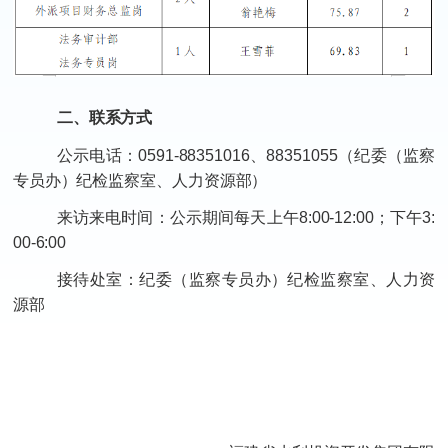
二、联系方式
公示电话：0591-88351016、88351055（纪委（监察
专员办）纪检监察室、人力资源部）
来访来电时间：公示期间每天上午8:00-12:00；下午3:
00-6:00
接待处室：纪委（监察专员办）纪检监察室、人力资
源部