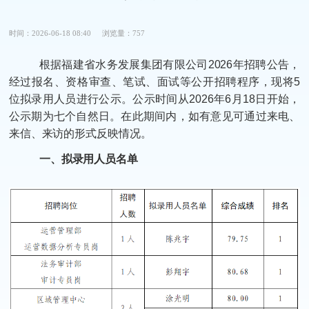
时间：2026-06-18 08:40
浏览量：757
根据福建省水务发展集团有限公司2026年招聘公告，
经过报名、资格审查、笔试、面试等公开招聘程序，现将5
位拟录用人员进行公示。公示时间从2026年6月18日开始，
公示期为七个自然日。在此期间内，如有意见可通过来电、
来信、来访的形式反映情况。
一、拟录用人员名单