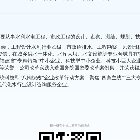
，主要从事水利水电工程、市政工程的设计、勘察、测绘、规划、
甲级，工程设计水利行业乙级，市政给排水、工程勘察、风景园
资信，在城乡供水一体化、水库大坝、水文
设施
等专业领域具有
福建省
“
专精特新
”
中小企业
、
科技型中小企业、科技小巨人企
等荣誉
。
公司改革实践入选国务院国资委改革案例集
，
并
荣获福
围绕科技型“八闽综改”企业改革行动方案，聚焦“四条主线”“三
现代化水行业设计咨询服务企业。
扫一扫在手机上查看当前页面