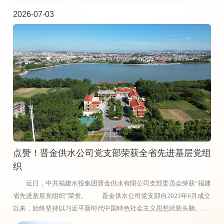
我”的境界和“功成必定有我”的担当，在平凡岗位上创造经得起实践、
树立和践行正确政绩观讲授专题党课，并带领全体党员重温入党誓
2026-07-03
人民和历史检验的实绩。 福鼎生态公司 运营管理部机修工 黄国
词。 大家表示，将以正确政绩观引领实干担当，以扎实作风和务
汇 机修岗位平凡又辛苦，每天和油污、扳手、设备打交道，没有
实举措攻坚克难，用实绩献礼建党105周年，为企业高质量发展贡献
光鲜的业绩，只有日复一日的巡检、维修、保养。日常巡检我不走过
力量。
场，看压力表正不正常，听设备有没有异响，查接口严不严密，一颗
松动的螺栓、一处细微的渗漏都不放过。故障处置我讲三条：小修不
过夜，急修不推诿，大修不延误。设备稳了、管网通了、泵站转得可
靠，这就是最实在的成绩。岗位虽小，责任不小；事情虽细，标准不
降。把平凡事做扎实，把该扛的责扛到底，这就是一名基层机修人员
最踏实的坚守。
点赞！晋金供水公司党支部荣获全省先进基层党组
织
近日，中共福建水投集团晋金供水有限公司支部委员会荣获“福建
省先进基层党组织”荣誉。 晋金供水公司党支部自2023年6月成立
以来，始终坚持以习近平新时代中国特色社会主义思想武装头脑、指
导实践，深入贯彻落实习近平总书记关于对台工作的重要论述，持续