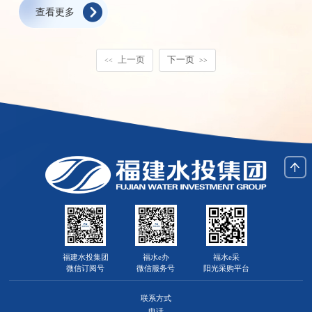
查看更多
深化创建“党旗红引领水投蓝·四通先锋”党建品牌，建精品工程、树运
营标杆、创交流品牌，实施聚力工程、深化保供行动、打造促融平
台，在深化党建引领、服务金门民生、助推两岸交流上争先锋。截至
上一页
下一页
<<
>>
2026年5月31日，累计向金门安全稳定优质供水超4900万吨，接待台
胞约3000人次。金门供水工程（取水泵站及陆地管道部分）荣获全国
水利行业优质工程最高奖项“中国水利工程优质（大禹）奖”，工程载
入《党的十九大以来大事记》，成为两岸融合发展示范区建设首批阶
段性标志性成果。
福建水投集团
福水e办
福水e采
微信订阅号
微信服务号
阳光采购平台
联系方式
电话