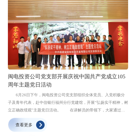
搞工程不能光盯着图纸画得多漂亮，关键得看是不是真的管用。罗源
平关于基层工作方法论述摘编》和《习近平关于基层工作方法的重要
县城乡供水一体化项目原规划投资体量不小，说实话，压力很大。我
论述学习读本》作为树立和践行正确政绩观学习教育的重要学习内
始终觉得，每一分投入都得珍惜，必须花在刀刃上，绝不能搞那些花
容，与深入学习贯彻习近平党建思想结合起来，与深入学习贯彻习近
里胡哨的“高上大”“花架子”。我没坐在办公室里就敲定方案，而是带
平总书记在庆祝中国共产党成立105周年大会上的重要讲话结合起
着队伍扎到村里去。哪里真的缺水，哪里管网够用，咱们实地看了才
来，组织广大党员、干部认真研读、学习交流，坚持学用结合，不断
算数。回来后，我就盯着那个概算表一笔一笔地抠，把用水定额核得
增强基层工作本领，奋力开创新时代新征程基层工作新局面。
更准，把建设时序排得更顺，把该核减的冗余设计一项一项抠出来。
最终把投资规模压到了一个更实在的盘子上，我心里才能踏实。让每
一笔投入都落在紧要处，这就是实实在在的效益。作为项目负责人，
我的责任就是确保这工程建起来，乡亲们能用得上、用得久，每一分
闽电投资公司党支部开展庆祝中国共产党成立105
投入都没白费，这就值了。 邵武水务公司 综合管理部经理 陆尧
周年主题党日活动
作为邵武水务公司综合管理部经理，深入学习贯彻习近平总书记
关于树立和践行正确政绩观的重要论述后，我深刻认识到，综合管理
6月26日下午，闽电投资公司党支部组织全体党员、入党积极分
部作为企业运转的“中枢神经”，虽然不是直接冲在供水生产、项目建
子及青年代表，赴中信银行福州分行党建馆，开展“弘扬实干精神，树
设一线，却肩负着统筹协调、服务保障、固本强基的重要职责。我们
立正确政绩观”主题党日活动。 在讲解员的带领下，大家通过丰
的政绩，藏在每一次高效的统筹调度里，融在每一项扎实的基础工作
富的历史照片、文献和影像资料，全方位、多角度重温了习近平总书
查看更多
中，显在每一回贴心的服务保障上。立足岗位践行正确政绩观，就是
记在闽工作期间的光辉历程，深切感悟其深厚的为民情怀和实干担当
要坚守为民造福的初心，摒弃重显绩轻潜绩的浮躁，以“功成不必在
精神。随后，支部为6月入党的同志过集体政治生日，支部书记围绕