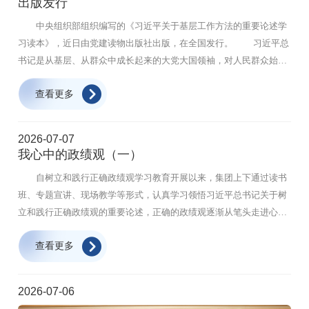
出版发行
中央组织部组织编写的《习近平关于基层工作方法的重要论述学
习读本》，近日由党建读物出版社出版，在全国发行。 习近平总
书记是从基层、从群众中成长起来的大党大国领袖，对人民群众始终
饱含深情，对基层工作规律洞察深刻。无论是在地方工作期间还是到
查看更多
中央工作以后，习近平同志始终重视基层、关心基层、深入基层、支
持基层，坚持把抓基层打基础作为长远之计和固本之策，探索形成了
一系列富有理论意义和实践价值的基层工作方法。习近平同志围绕基
2026-07-07
层工作方法发表的一系列重要论述，立意高远，内涵丰富，思想深
我心中的政绩观（一）
刻，科学回答了什么是基层、如何深入基层、如何服务基层等重大理
自树立和践行正确政绩观学习教育开展以来，集团上下通过读书
论和实践问题，深化了对基层工作的规律性认识，为做好新时代新征
班、专题宣讲、现场教学等形式，认真学习领悟习近平总书记关于树
程基层工作指明了方向、提供了重要遵循。出版发行《习近平关于基
立和践行正确政绩观的重要论述，正确的政绩观逐渐从笔头走进心
层工作方法的重要论述学习读本》，对于帮助各级党组织和党员、干
头，从认知化为认同。学有所悟，更要干有所成。即日起，我们推
部系统学习掌握习近平同志关于基层工作方法的重要论述，深刻领悟
查看更多
出“我心中的政绩观”专栏，请广大党员干部职工打开心扉，聊一聊学
做好基层工作的重大意义、根本要求、科学理念、有效方式、根本保
习中的心里话，谈一谈工作中那些“把事情干对、把好事办实”的故事
证，更好地认识基层、深入基层、服务基层，着力巩固党的执政根
和体悟。在真诚的分享里互相启发，把正确政绩观带来的触动，融入
基，夯实中国式现代化的基层基础，具有十分重要的意义。 近
2026-07-06
并肩奋斗的每一天。 水投设计公司 设计三院副总经理 叶昊
日，中央党的建设工作领导小组发出通知，要求各级党组织把《习近